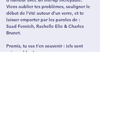
d’humour
 avec un 
line-up incroyable
. 
Viens oublier tes problèmes, souligner le 
début de l’été autour d’un verre, et te 
laisser emporter par les paroles de :
Saad Fennich
, 
Rachelle Elie &
Charles 
Brunet. 
Promis, tu vas t’en souvenir : iels sont 
mémorables !
Billets en prévente : 15 $
Billets réguliers: 20$
Afficher plus