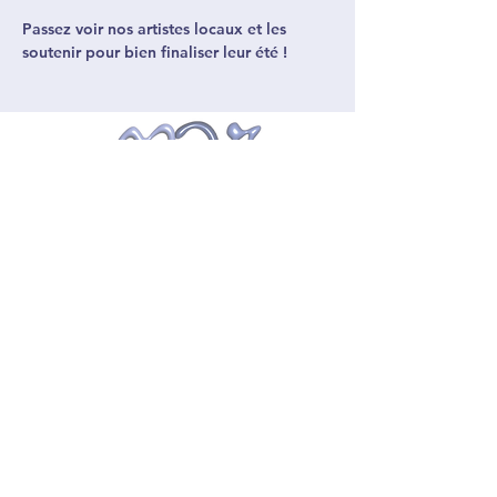
Passez voir nos artistes locaux et les 
soutenir pour bien finaliser leur été !
4387952051
morphoze@santeenamont.ca
6595 Rue Saint-Urbain,
Montréal, QC H2S 3G6,
Canada