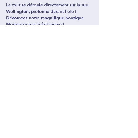
Le tout se déroule directement sur la rue 
Wellington, piétonne durant l'été ! 
Découvrez notre magnifique boutique 
Morphoze par le fait même ! 
Animation par Angie Warholl.
Activité entièrement gratuite.
4387952051
morphoze@santeenamont.ca